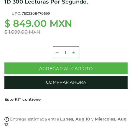
1D 300 Lecturas Por Segundo.
UPC:
7502308470699
$ 849.00 MXN
Precio
habitual
$ 1,099.00 MXN
AGREGAR AL CARRITO
COMPRAR AHORA
Este KIT contiene
Entrega estimada entre
Lunes, Aug 10
y
Miercoles, Aug
12
.