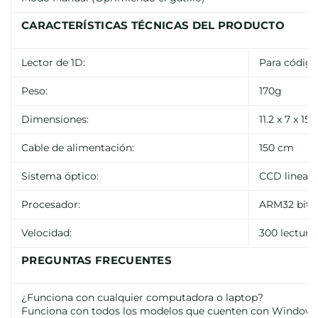
CARACTERÍSTICAS TÉCNICAS DEL PRODUCTO
Lector de 1D:
Para código
Peso:
170g
Dimensiones:
11.2 x 7 x 15
Cable de alimentación:
150 cm
Sistema óptico:
CCD lineal
Procesador:
ARM32 bits
Velocidad:
300 lectura
PREGUNTAS FRECUENTES
¿Funciona con cualquier computadora o laptop?
Funciona con todos los modelos que cuenten con Windows XP