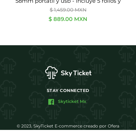
s
58mm portátil y usb - incluye 5 rollos y
Precio
software de regalo.
P
$ 1,459.00 MXN
habitual
h
$ 889.00 MXN
STAY CONNECTED
Skyticket Mx
© 2023, SkyTicket E-commerce creado por Ofera