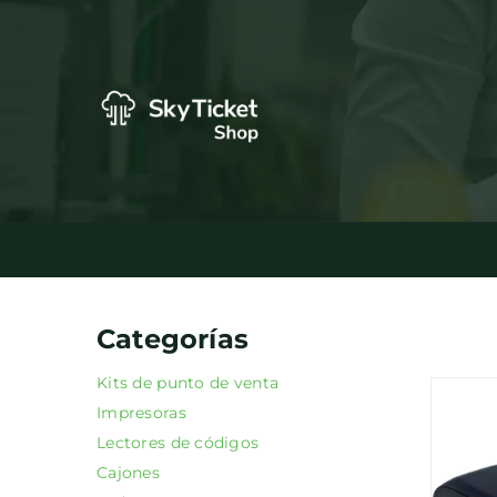
Ordenar
Categorías
Kits de punto de venta
Impresoras
Lectores de códigos
Cajones