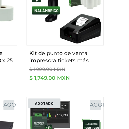
kit de punto de venta
 x 25
impresora tickets más
na.
Precio
lector de código de barras
$ 1,999.00 MXN
habitual
inalámbrico con
$ 1,749.00 MXN
adapatador bluetooth -
incluye rollos y software
de regalo.
AGOTADO
AGOTADO
AGOTADO