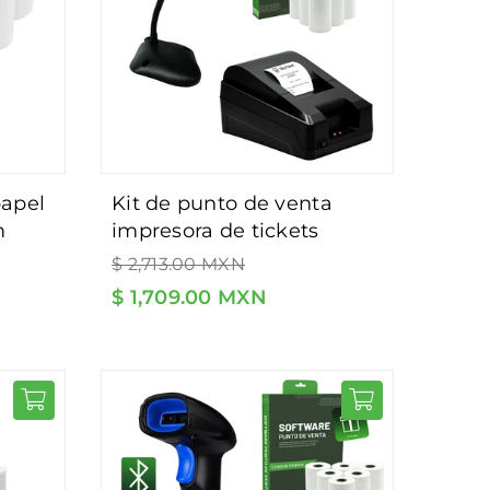
kit de punto de venta
m
impresora de tickets
Precio
58mm más lector de
$ 2,713.00 MXN
habitual
código de barras con base
$ 1,709.00 MXN
- incluye 5 rollos y
software de regalo.