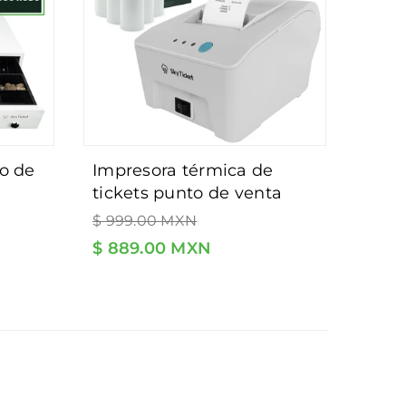
impresora térmica de
tickets punto de venta
Precio
58mm portátil blanca y
$ 999.00 MXN
habitual
8
usb - incluye 5 rollos y
$ 889.00 MXN
software de regalo.