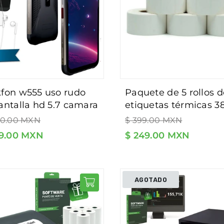
paquete de 5 rollos de
antalla hd 5.7 camara
etiquetas térmicas 38
mpx
Precio
mm con 1000 cada u
00.00 MXN
$ 399.00 MXN
al
habitual
99.00 MXN
$ 249.00 MXN
AGOTADO