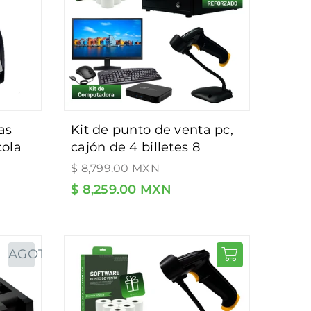
kit de punto de venta pc,
cola
cajón de 4 billetes 8
2mm -
Precio
monedas, impresora de
$ 8,799.00 MXN
habitual
ticket, lector de código de
$ 8,259.00 MXN
barras con qr - incluye 5
rollos y software de regalo.
(copia)
AGOTADO