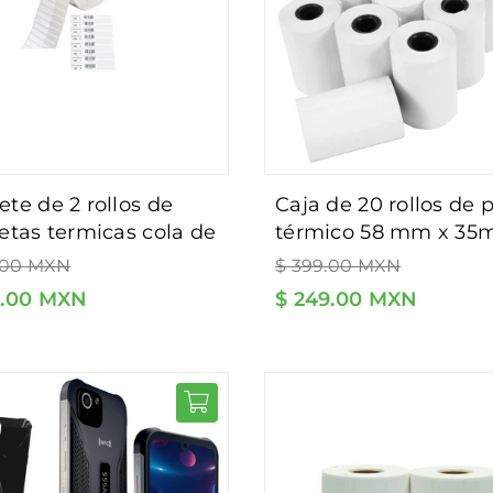
caja de 20 rollos de papel
etas termicas cola de
térmico 58 mm x 35
para joyería.
Precio
centro 12mm.
.00 MXN
$ 399.00 MXN
al
habitual
9.00 MXN
$ 249.00 MXN