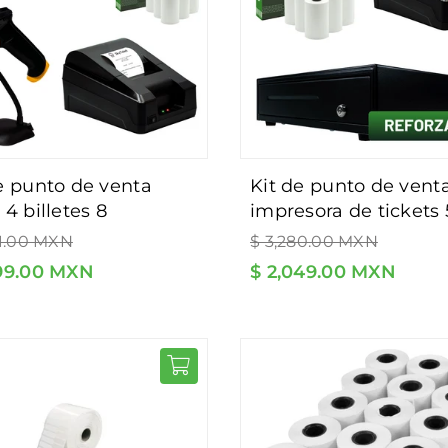
kit de punto de venta
 4 billetes 8
impresora de tickets 
das, impresora de
Precio
mm, cajón de dinero
41.00 MXN
$ 3,280.00 MXN
al
habitual
t, lector de código de
billetes y 8 monedas 
599.00 MXN
$ 2,049.00 MXN
s - incluye 5 rollos y
incluye 5 rollos y sof
are de regalo.
de regalo.