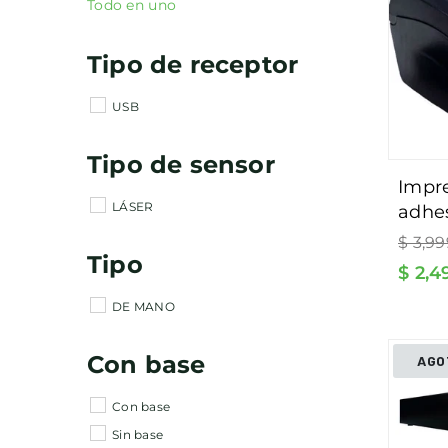
Todo en uno
Tipo de receptor
USB
Tipo de sensor
impresora de etiquetas
LÁSER
adhes
Precio
códig
$ 3,9
habitu
Tipo
hasta
$ 2,
etiqu
DE MANO
regal
Con base
AGO
Con base
Sin base