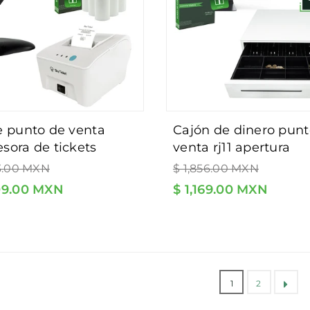
cajón de dinero punto de
sora de tickets
venta rj11 apertura
 más lector de
Precio
automática,
13.00 MXN
$ 1,856.00 MXN
al
habitual
o de barras blanco
compartimientos de 
709.00 MXN
$ 1,169.00 MXN
ase - incluye 5 rollos
monedas y 4 billetes
tware de regalo.
1
2