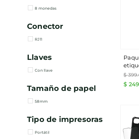
8 monedas
Conector
RJ11
Llaves
paquete de 2 rollos de
etiqu
Con llave
Precio
rata 
$ 399
habitu
$ 24
Tamaño de papel
58mm
Tipo de impresoras
Portátil