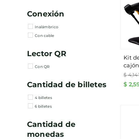
Conexión
Inalámbrico
Con cable
Lector QR
kit de punto de venta
cajón
Con QR
Precio
mone
$ 4,1
habitu
ticke
Cantidad de billetes
$ 2,
barra
softw
4 billetes
6 billetes
Cantidad de
monedas