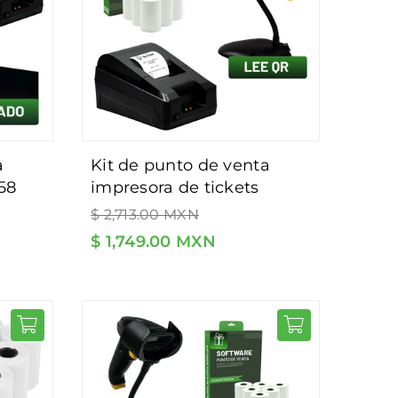
kit de punto de venta
58
impresora de tickets
 4
Precio
58mm más lector de
$ 2,713.00 MXN
habitual
-
código de barras 2d con
$ 1,749.00 MXN
tware
iluminación qr - incluye
rollos y software de regalo.