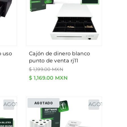
cajón de dinero blanco
punto de venta rj11
Precio
apertura automática,
$ 1,199.00 MXN
habitual
j11 -
compartimientos de 8
$ 1,169.00 MXN
es.
monedas y 4 billetes.
AGOTADO
AGOTADO
AGOTADO