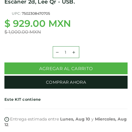
Escáner 2d, Lee Qr - USB.
UPC:
7502308470705
$ 929.00 MXN
Precio
habitual
$ 1,000.00 MXN
AGREGAR AL CARRITO
COMPRAR AHORA
Este KIT contiene
Entrega estimada entre
Lunes, Aug 10
y
Miercoles, Aug
12
.