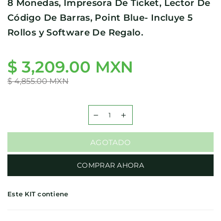
8 Monedas, Impresora De Ticket, Lector De
Código De Barras, Point Blue- Incluye 5
Rollos y Software De Regalo.
$ 3,209.00 MXN
Precio
habitual
$ 4,855.00 MXN
AGOTADO
COMPRAR AHORA
Este KIT contiene