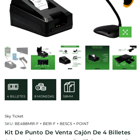
4 BILLETES
8 MONEDAS
58MM
Sky Ticket
SKU:
BE4B8M91-F + BE91-F + BESC5 + POINT
Kit De Punto De Venta Cajón De 4 Billetes