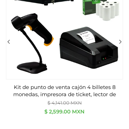
kit de punto de venta cajón 4 billetes 8
monedas, impresora de ticket, lector de
Precio
código de barras - incluye 5 rollos y software
P
$ 4,141.00 MXN
habitual
h
de regalo.
$ 2,599.00 MXN