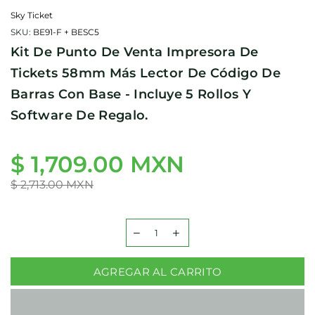
Sky Ticket
SKU:
BE91-F + BESC5
Kit De Punto De Venta Impresora De
Tickets 58mm Más Lector De Código De
Barras Con Base - Incluye 5 Rollos Y
Software De Regalo.
$ 1,709.00 MXN
Precio
habitual
$ 2,713.00 MXN
AGREGAR AL CARRITO