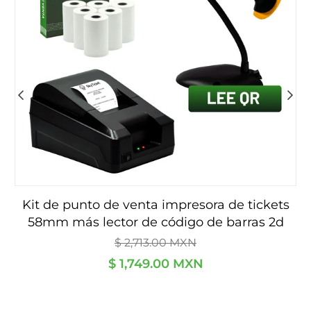
kit de punto de venta impresora de tickets
s
58mm más lector de código de barras 2d
Precio
con iluminación qr - incluye rollos y software
P
$ 2,713.00 MXN
habitual
h
de regalo.
$ 1,749.00 MXN