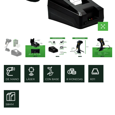
DE MANO
LÁSER
CON BASE
8 MONEDAS
RJ11
58MM