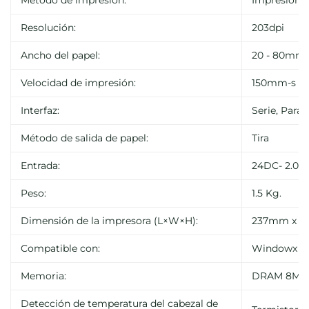
Método de impresión:
Impresión t
Resolución:
203dpi
Ancho del papel:
20 - 80mm
Velocidad de impresión:
150mm-s
Interfaz:
Serie, Paral
Método de salida de papel:
Tira
Entrada:
24DC- 2.0A 
Peso:
1.5 Kg.
Dimensión de la impresora (L×W×H):
237mm x 1
Compatible con:
Windowx XP, 
Memoria:
DRAM 8M, 
Detección de temperatura del cabezal de