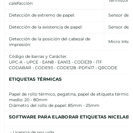
Termistor
calefacción:
Detección de extremo de papel:
Sensor de f
Detección de la existencia de papel:
Sensor de f
Detección de la posición del cabezal de
Micro Inter
impresión:
Código de barras y Carácter.
UPC-A - UPCE - EAN8 - EAN13 - CODE39 - ITF
CODABAR - CODE93 - CODE128 -PDF417 - QRCODE
ETIQUETAS TÉRMICAS
Papel de rollo térmico, pegatina, papel de etiqueta térmic
medio: 20 - 80mm
Diámetro del rollo de papel: 85mm - 25mm
SOFTWARE PARA ELABORAR ETIQUETAS NICELABE
- Licencia de por vida