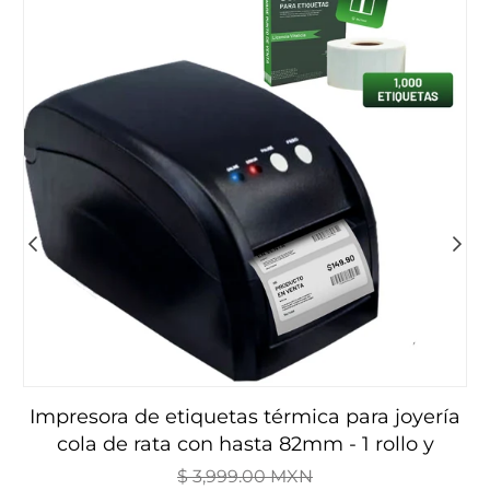
impresora de etiquetas térmica para joyería
cola de rata con hasta 82mm - 1 rollo y
Precio
software de regalo.
P
$ 3,999.00 MXN
habitual
h