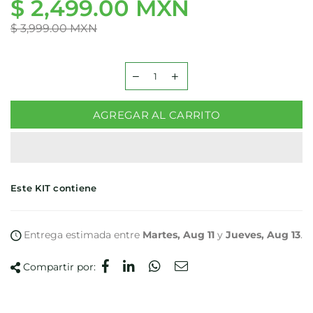
$ 2,499.00 MXN
Precio
habitual
$ 3,999.00 MXN
AGREGAR AL CARRITO
Este KIT contiene
Entrega estimada entre
Martes, Aug 11
y
Jueves, Aug 13
.
Compartir por: